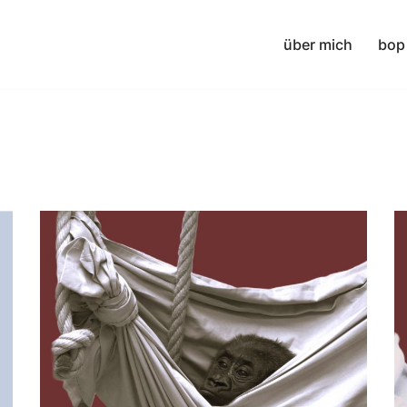
über mich
bop