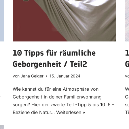
10 Tipps für räumliche
1
Geborgenheit / Teil2
G
von
Jana Geiger
15. Januar 2024
v
Wie kannst du für eine Atmosphäre von
W
r
Geborgenheit in deiner Familienwohnung
G
sorgen? Hier der zweite Teil -Tipp 5 bis 10. 6 –
s
Beziehe die Natur…
Weiterlesen »
T