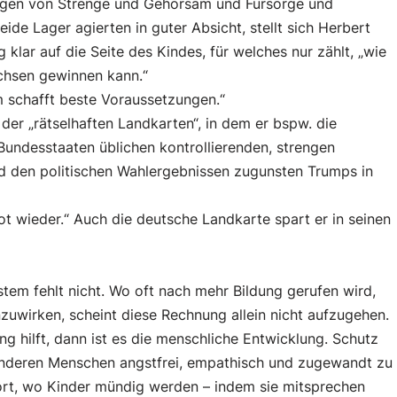
wegen von Strenge und Gehorsam und Fürsorge und
eide Lager agierten in guter Absicht, stellt sich Herbert
 klar auf die Seite des Kindes, für welches nur zählt, „wie
achsen gewinnen kann.“
m schafft beste Voraussetzungen.“
der „rätselhaften Landkarten“, in dem er bspw. die
ndesstaaten üblichen kontrollierenden, strengen
nd den politischen Wahlergebnissen zugunsten Trumps in
Not wieder.“ Auch die deutsche Landkarte spart er in seinen
ystem fehlt nicht. Wo oft nach mehr Bildung gerufen wird,
uwirken, scheint diese Rechnung allein nicht aufzugehen.
 hilft, dann ist es die menschliche Entwicklung. Schutz
, anderen Menschen angstfrei, empathisch und zugewandt zu
dort, wo Kinder mündig werden – indem sie mitsprechen