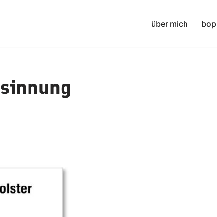
über mich
bop
esinnung